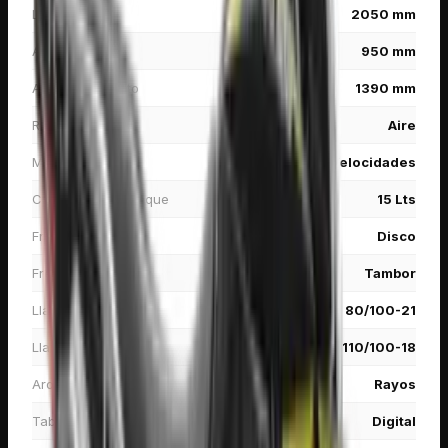
Longitud
2050 mm
Ancho
950 mm
Altura de asiento
1390 mm
Refrigeración
Aire
Marchas
6 Velocidades
Capacidad de tanque
15 Lts
Freno delantero
Disco
Freno posterior
Tambor
Llanta delantera
80/100-21
Llanta posterior
110/100-18
Aros
Rayos
Tablero
Digital