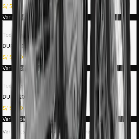
S/
5,190
Ver modelo →
Todo Terreno
DURO 200 CB
S/
5,690
Ver modelo →
Todo Terreno
DURO 200 VB
S/
5,990
Ver modelo →
Ver todos los modelos de
Todo Terreno