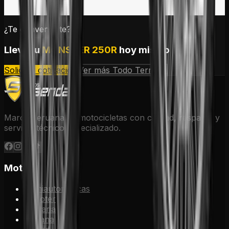
¿Te convenciste?
Lleva tu
MONSTER 250R
hoy mismo
Solicitar cotización
Ver más
Todo Terreno
Marca peruana de motocicletas con calidad, respaldo y
servicio técnico especializado.
Motos
Semiautomáticas
Scooter
Utilitaria
Urbana