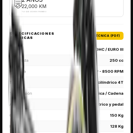
22,000 KM
*
LO QUE OCURRA PRIMERO
ESPECIFICACIONES
FICHA TÉCNICA (PDF)
TÉCNICAS
Motor
OHC / EURO III
Cilindrada
250 cc
Potencia
16.75 HP - 8500 RPM
Tipo
Monocilíndrico 4T
Transmisión
Mecánica / Cadena
Arranque
Eléctrico y pedal
Carga útil
150 Kg
Peso
128 Kg