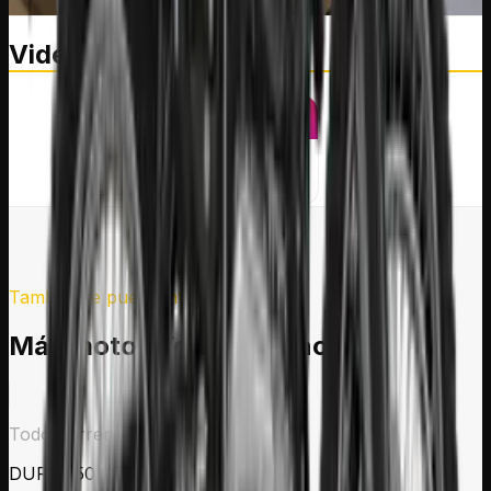
Videos destacados
Instagram
FICHA
TÉCNICA
También te puede interesar
Más motos
Todo Terreno
Todo Terreno
DURO 150