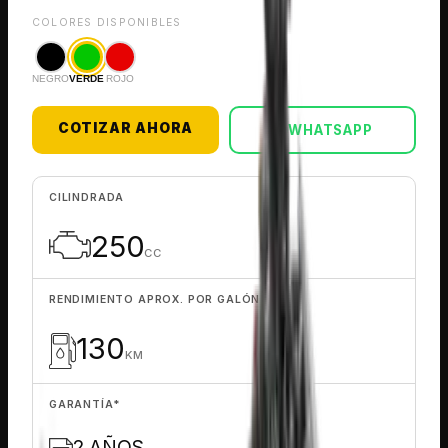
COLORES DISPONIBLES
NEGRO
VERDE
ROJO
COTIZAR AHORA
WHATSAPP
CILINDRADA
250
CC
RENDIMIENTO APROX. POR GALÓN
130
KM
GARANTÍA
*
2 AÑOS