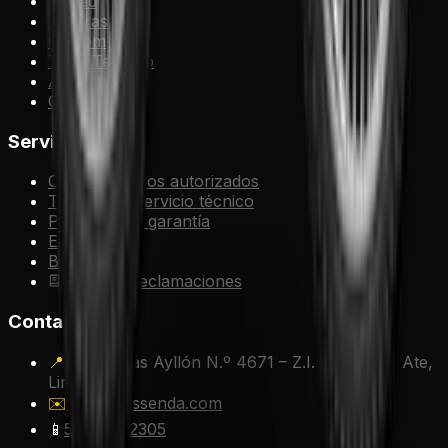
Naked
Pisteras
Custom
Todo Terreno
Adventure
Cuatrimotos
Servicios
Concesionarios autorizados
Talleres de servicio técnico
Post venta y garantía
Eventos
Blog
Libro de Reclamaciones
Contacto
📍
Av. Nicolás Ayllón N.º 4671 – Z.I. El Asesor, Ate,
Lima, Perú.
✉️
ventas@ssenda.com
📱
51997592305