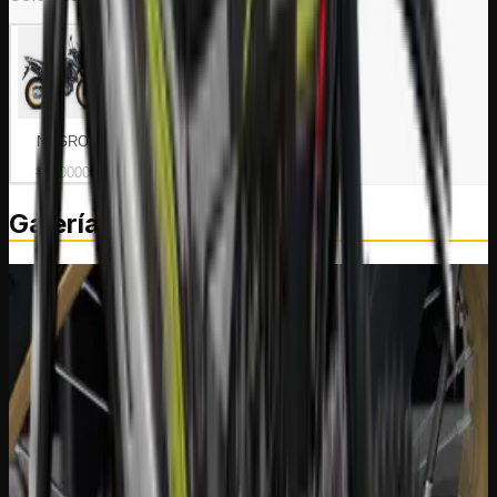
NEGRO
VERDE
ROJO
#000000
#04c601
#e60202
Galería