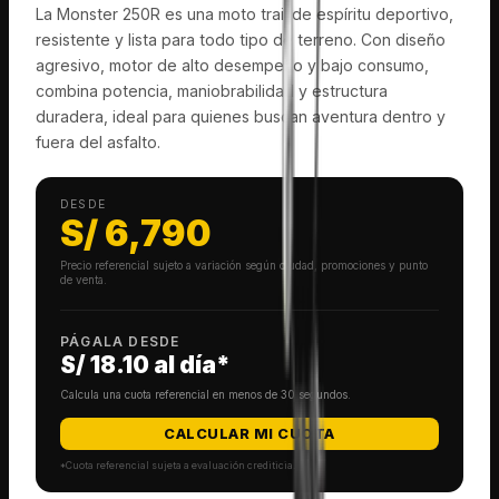
La Monster 250R es una moto trail de espíritu deportivo,
resistente y lista para todo tipo de terreno. Con diseño
agresivo, motor de alto desempeño y bajo consumo,
combina potencia, maniobrabilidad y estructura
duradera, ideal para quienes buscan aventura dentro y
fuera del asfalto.
DESDE
S/
6,790
Precio referencial sujeto a variación según ciudad, promociones y punto
de venta.
PÁGALA DESDE
S/ 18.10
al día*
Calcula una cuota referencial en menos de 30 segundos.
CALCULAR MI CUOTA
*Cuota referencial sujeta a evaluación crediticia.