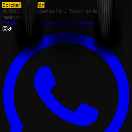
Solicitar cotización
©
2026
Motos SSenda Perú. Todos los derechos
reservados.
Términos y condiciones
Política de privacidad