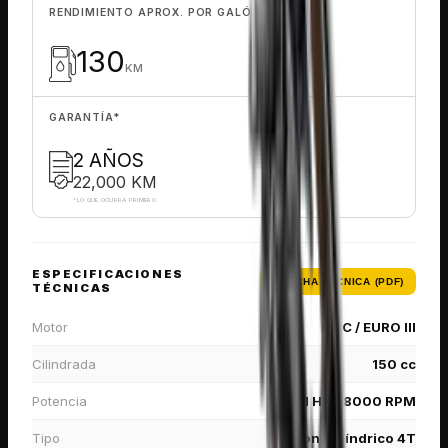
RENDIMIENTO APROX. POR GALÓN
130
KM
GARANTÍA
*
2 AÑOS
22,000 KM
*
LO QUE OCURRA PRIMERO
ESPECIFICACIONES
FICHA TÉCNICA (PDF)
TÉCNICAS
Motor
OHC / EURO III
Cilindrada
150 cc
Potencia
7.91 HP - 8000 RPM
Tipo
Monocilíndrico 4T