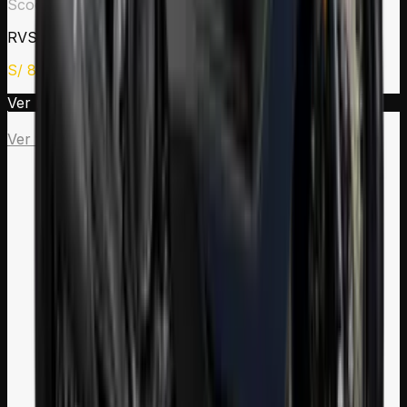
Scooter
RVS 175
S/
8,890
Ver modelo →
Ver todos los modelos de
Scooter