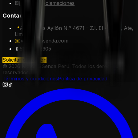
Libro de Reclamaciones
Contacto
📍
Av. Nicolás Ayllón N.º 4671 – Z.I. El Asesor, Ate,
Lima, Perú.
✉️
ventas@ssenda.com
📱
51997592305
Solicitar cotización
©
2026
Motos SSenda Perú. Todos los derechos
reservados.
Términos y condiciones
Política de privacidad