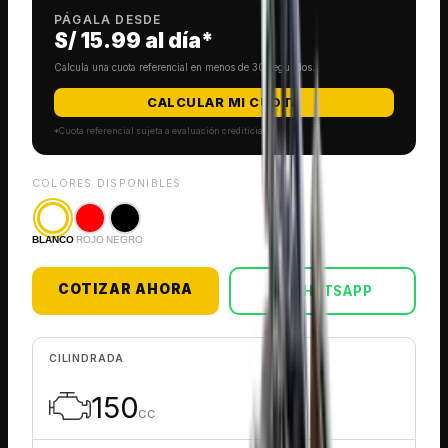
PÁGALA DESDE
S/ 15.99
al día*
Calcula una cuota referencial en menos de 30 segundos.
CALCULAR MI CUOTA
*Cuota referencial sujeta a evaluación crediticia.
COLORES DISPONIBLES
BLANCO
ROJO
NEGRO
COTIZAR AHORA
WHATSAPP
CILINDRADA
150
CC