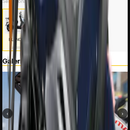
Selecciona un color
BLANCO
ROJO
NEGRO
#ffffff
#fb0004
#000000
Galería
‹
›