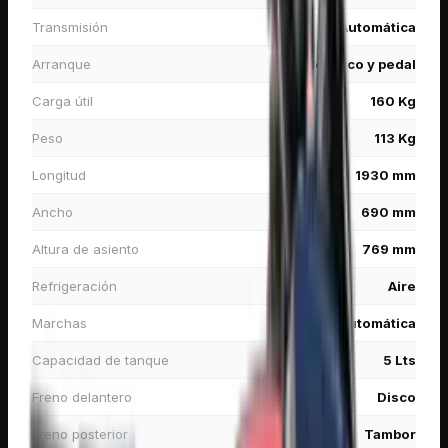
Transmisión
Automática
Arranque
Eléctrico y pedal
Carga útil
160 Kg
Peso
113 Kg
Longitud
1930 mm
Ancho
690 mm
Altura de asiento
769 mm
Refrigeración
Aire
Marchas
Automática
Capacidad de tanque
5 Lts
Freno delantero
Disco
Freno posterior
Tambor