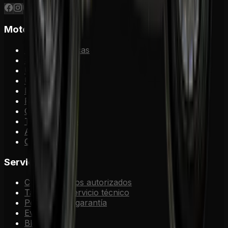
Motos
Semiautomáticas
Scooter
Utilitaria
Urbana
Naked
Pisteras
Custom
Todo Terreno
Adventure
Cuatrimotos
Servicios
Concesionarios autorizados
Talleres de servicio técnico
Post venta y garantía
Eventos
Blog