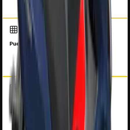
cada recorrido.
Puerto de carga USB
Mantén tu celular u otros dispositivos cargados
mientras te desplazas por la ciudad.
Transmisión automática
Facilita la conducción al eliminar los cambios de
marcha, ofreciendo una experiencia práctica y
relajada.