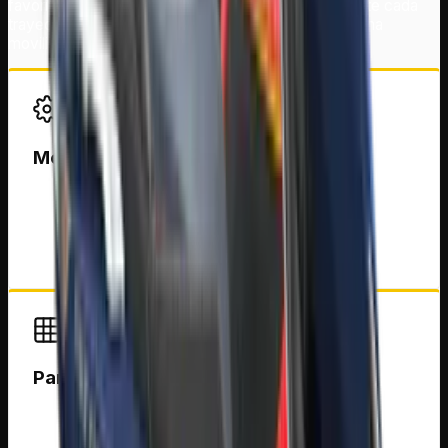
favorita y mantener tus dispositivos cargados durante cada
trayecto. Es una opción ideal para quienes desean una
movilidad moderna, cómoda y funcional.
Motor 150 cc
Motor con excelente equilibrio entre potencia y
eficiencia para desplazamientos urbanos y
recorridos cotidianos.
Parlantes Bluetooth
Reproduce tu música favorita conectando tu
smartphone de forma inalámbrica para disfrutar