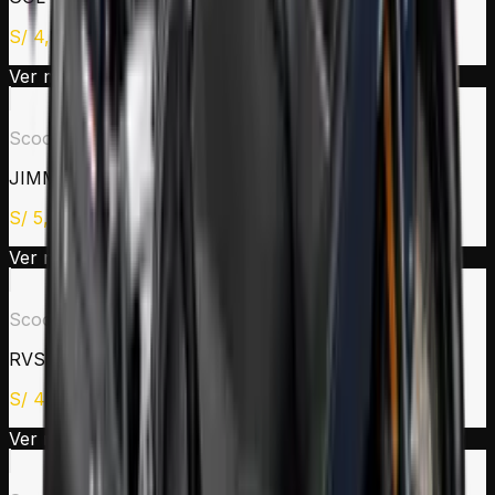
S/
4,390
Ver modelo →
Scooter
JIMMY 150
S/
5,190
Ver modelo →
Scooter
RVS 150
S/
4,890
Ver modelo →