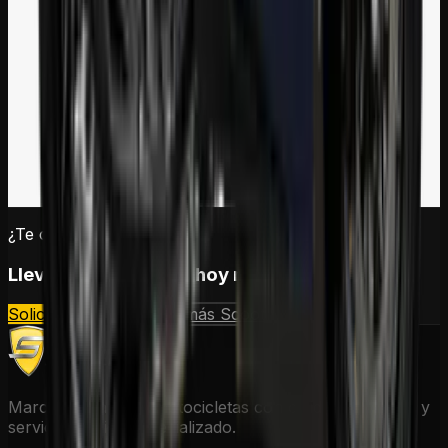
¿Te convenciste?
Lleva tu
MATRIX 150
hoy mismo
Solicitar cotización
Ver más
Scooter
Marca peruana de motocicletas con calidad, respaldo y
servicio técnico especializado.