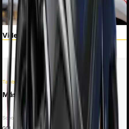
Videos destacados
TikTok
TikTok
También te puede interesar
Más motos
Scooter
Scooter
GOL 125