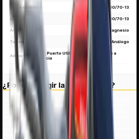
Llanta delantera
130/70-13
Llanta posterior
130/70-13
Aros
Magnesio
Tablero
Análogo
Radio, Puerto USB, Alarma, Encendido a
Adicionales
distancia
¿Por qué elegir la
MATRIX 150
?
La Matrix 150 es una scooter diseñada para quienes buscan
comodidad, conectividad y practicidad en sus recorridos
diarios. Su motor de 150 cc ofrece un excelente equilibrio
entre rendimiento y eficiencia, mientras que su transmisión
automática facilita una conducción cómoda en el tráfico
urbano. Además, incorpora parlantes con conexión Bluetooth
y puerto de carga USB, permitiéndote disfrutar de tu música