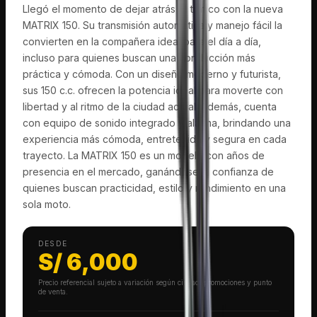
Llegó el momento de dejar atrás el tráfico con la nueva
MATRIX 150. Su transmisión automática y manejo fácil la
convierten en la compañera ideal para el día a día,
incluso para quienes buscan una conducción más
práctica y cómoda. Con un diseño moderno y futurista,
sus 150 c.c. ofrecen la potencia ideal para moverte con
libertad y al ritmo de la ciudad actual. Además, cuenta
con equipo de sonido integrado y alarma, brindando una
experiencia más cómoda, entretenida y segura en cada
trayecto. La MATRIX 150 es un modelo con años de
presencia en el mercado, ganándose la confianza de
quienes buscan practicidad, estilo y rendimiento en una
sola moto.
DESDE
S/
6,000
Precio referencial sujeto a variación según ciudad, promociones y punto
de venta.